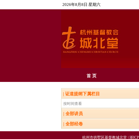
2026年8月8日 星期六
首 页
|
证道提纲
下属栏目
按时间查看
|
全部讲员
|
全部经卷
杭州市拱墅区基督教城北堂 |
浙ICP