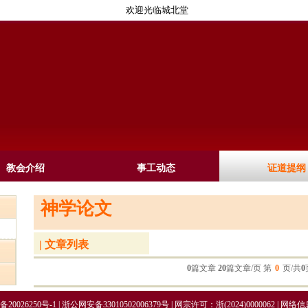
欢迎光临城北堂
教会介绍
事工动态
证道提纲
神学论文
| 文章列表
0
篇文章
20
篇文章/页 第
0
页/共
0
备20026250号-1
|
浙公网安备33010502006379号
|
网宗许可：浙(2024)0000062
|
网络信