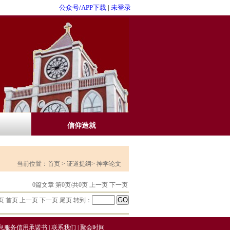
公众号/APP下载
|
未登录
信仰造就
当前位置：
首页
>
证道提纲
> 神学论文
0篇文章 第0页/共0页 上一页 下一页
页 首页 上一页 下一页 尾页 转到：
息服务信用承诺书
|
联系我们
|
聚会时间