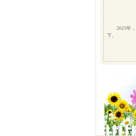
2025年，
下。