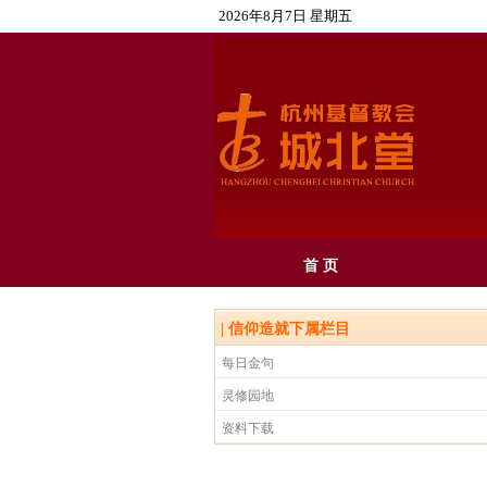
2026年8月7日 星期五
首 页
|
信仰造就
下属栏目
每日金句
灵修园地
资料下载