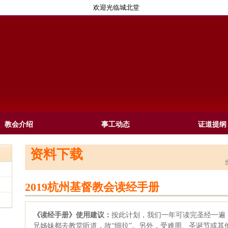
欢迎光临城北堂
教会介绍
事工动态
证道提纲
资料下载
2019杭州基督教会读经手册
《读经手册》使用建议：
按此计划，我们一年可读完圣经一遍
兄姊妹都去教堂听道，故“细拉”。另外，受难周、圣诞节或其