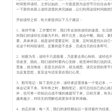
时间暂停读经。之所以如此，一方面是因为这些节日往往会有
一下那些未跟上读经进度的弟兄姊妹，让们利用这段时间能把
开始读经之前，给大家提供以下几个建议：
1、保持节奏：工作繁忙时，我们常会加快读经的速度。生活
对我们的读经生活极为不利。稍不注意，就会中断。因此，要
要。具体来说，就是读经需要定时、定量。定时就是找出自己
在这个时间段读经。定量则是不贪多，完成当天的任务即可。
2、转眼为耳：读经不只是眼看，乃是要去用心聆听。读经也
语改变。因此，我们读经时要内心安静，留意神对我们说的话
责备，就当悔改；若是主的应许，就当感恩。读完全部的章节
当反复思想，直至这句话安居在我们心里。
3、勤写笔记：除了圣经之外，读经者还需准备一个笔记本，
体会记录下来。等年终之时，翻阅笔记，就可总结自己的心路
外，也可将一些知识点或不懂的难题写下来。日积月累，有关
越来越少，对经文的理解也就更加丰富和准确。
4、勿忘祈祷：每一天，我们的读经都会以一首诗篇作为结束