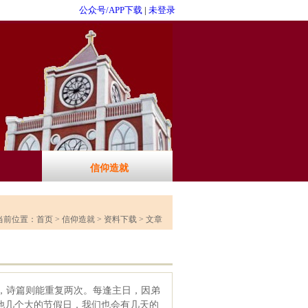
公众号/APP下载
|
未登录
信仰造就
当前位置：
首页
>
信仰造就
>
资料下载
> 文章
，诗篇则能重复两次。每逢主日，因弟
他几个大的节假日，我们也会有几天的