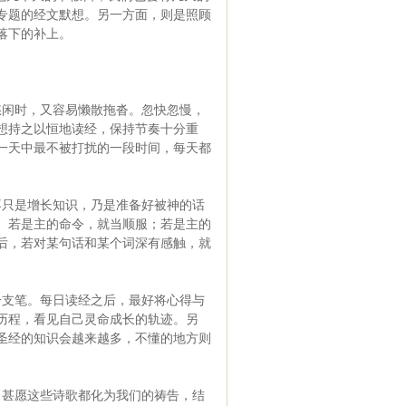
专题的经文默想。另一方面，则是照顾
落下的补上。
悠闲时，又容易懒散拖沓。忽快忽慢，
想持之以恒地读经，保持节奏十分重
一天中最不被打扰的一段时间，每天都
不只是增长知识，乃是准备好被神的话
。若是主的命令，就当顺服；若是主的
后，若对某句话和某个词深有感触，就
一支笔。每日读经之后，最好将心得与
历程，看见自己灵命成长的轨迹。另
圣经的知识会越来越多，不懂的地方则
。甚愿这些诗歌都化为我们的祷告，结